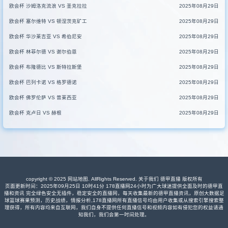
欧会杯 沙姆洛克流浪 VS 圣克拉拉
2025年08月29日
欧会杯 塞尔维特 VS 顿涅茨克矿工
2025年08月29日
欧会杯 华沙莱吉亚 VS 希伯尼安
2025年08月29日
欧会杯 林菲尔德 VS 谢尔伯恩
2025年08月29日
欧会杯 布隆德比 VS 斯特拉斯堡
2025年08月29日
欧会杯 巴列卡诺 VS 格罗德诺
2025年08月29日
欧会杯 佛罗伦萨 VS 普莱西亚
2025年08月29日
欧会杯 克卢日 VS 赫根
2025年08月29日
copyright © 2025
网站地图
. AllRights Reserved. 关于我们
德甲直播
版权所有
页面更新时间：2025年09月25日 10时41分 178直播网24小时为广大球迷提供全面及时的德甲直
播和资讯 完全绿色安全无插件，稳定安全的直播网，每天收集最新的德甲直播资讯，原创大数据足
球篮球赛果预测，历史战绩，情报分析,178直播网所有直播信号均由用户收集或从搜索引擎搜索整
理获得，所有内容均来自互联网，我们自身不提供任何直播信号和视频内容如有侵犯您的权益请通
知我们，我们会第一时间处理。