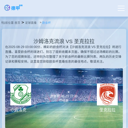
>
当前位置:
首页
足球直播
欧会杯
首页
沙姆洛克流浪 VS 圣克拉拉
德甲直播
在2025-08-29 03:00:00分，精彩的欧会杯对决【沙姆洛克流浪 VS 圣克拉拉】将进行
直播。喜爱欧会杯的球迷们，别忘了提前收藏本页面，确保不错过这场精彩的比赛。
为了您的观赛体验，还特别为您整理了关于欧会杯的最新比赛列表、两队的历史交锋
记录和赛程安排。这里是您获取欧会杯直播信息的最佳地点，敬请关注。
足球直播
篮球直播
欧会杯 08-29 03:00
德甲录像
已结束
沙姆洛克流浪
圣克拉拉
德甲新闻