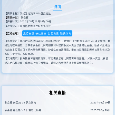
详情
【赛事名称】沙姆洛克流浪 VS 圣克拉拉
【赛事分类】
欧会杯
【开赛时间】2025年08月29日03时00分
【对阵双方】沙姆洛克流浪 VS 圣克拉拉
高清直播
咪咕体育
免费直播
腾讯体育
【直播信号】
【赛事说明】北京时间2025年08月29日03时00分，欧会杯【沙姆洛克流浪 VS 圣克拉拉】直
播准时在线播放，喜欢看欧会杯比赛的朋友可以提前收藏本页面以免错过直播。欧会杯直播还
为您在本页面索引了相关欧会杯直播、沙姆洛克流浪直播、圣克拉拉直播的近期比赛列表以及
两队历史交锋、两队赛程。
【友好提示】部分比赛将在赛前更新，可能需要您在比赛前再刷新查看。 如果本页面比赛已
经过期已经过期，或者以上信号都无效，请进入欧会杯直播查看最新直播信号。
相关直播
欧会杯 美因茨 VS 罗森博格
2025年08月29日
欧会杯 维图斯 VS 贝雷达比历克
2025年08月29日