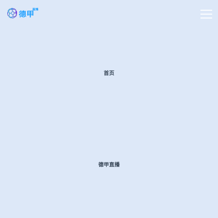
>
首页
德甲录像
当前位置:
09月22日 德甲第4轮 勒沃库森vs门兴 全场录像
首页
来源： 德甲录像
发布日期：2025年09月22日 02:35
[咪咕] 09月22日 德甲第4轮 勒沃库森vs门兴 全场录像[有比
分]
德甲直播