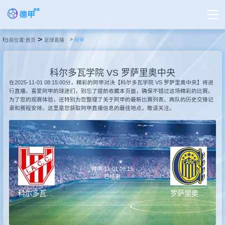
>
当前位置:
首页
足球直播
阿甲
首页
科尔多瓦学院 VS 罗萨里奥中央
德甲直播
在2025-11-01 08:15:00分，精彩的阿甲对决【科尔多瓦学院 VS 罗萨里奥中央】将进
行直播。喜爱阿甲的球迷们，别忘了提前收藏本页面，确保不错过这场精彩的比赛。
为了您的观赛体验，还特别为您整理了关于阿甲的最新比赛列表、两队的历史交锋记
录和赛程安排。这里是您获取阿甲直播信息的最佳地点，敬请关注。
足球直播
篮球直播
阿甲 11-01 08:15
德甲录像
已结束
科尔多瓦学院
罗萨里奥中央
德甲新闻