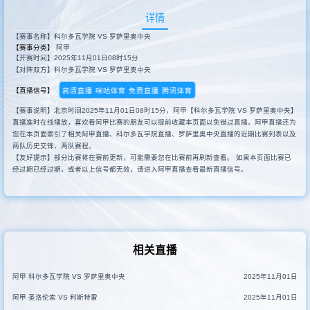
详情
【赛事名称】科尔多瓦学院 VS 罗萨里奥中央
【赛事分类】
阿甲
【开赛时间】2025年11月01日08时15分
【对阵双方】科尔多瓦学院 VS 罗萨里奥中央
高清直播
咪咕体育
免费直播
腾讯体育
【直播信号】
【赛事说明】北京时间2025年11月01日08时15分，阿甲【科尔多瓦学院 VS 罗萨里奥中央】
直播准时在线播放，喜欢看阿甲比赛的朋友可以提前收藏本页面以免错过直播。阿甲直播还为
您在本页面索引了相关阿甲直播、科尔多瓦学院直播、罗萨里奥中央直播的近期比赛列表以及
两队历史交锋、两队赛程。
【友好提示】部分比赛将在赛前更新，可能需要您在比赛前再刷新查看。 如果本页面比赛已
经过期已经过期，或者以上信号都无效，请进入阿甲直播查看最新直播信号。
相关直播
阿甲 科尔多瓦学院 VS 罗萨里奥中央
2025年11月01日
阿甲 圣洛伦索 VS 利斯特雷
2025年11月01日