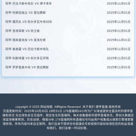
阿甲 巴拉卡斯中央队 VS 博卡青年
2025年11月01日
阿甲 阿根廷独立 VS 普拉腾斯
2025年11月01日
阿甲 飓风队 VS 科尔多瓦中央SDE
2025年11月01日
阿甲 圣塔菲联 VS 防卫者
2025年11月01日
阿甲 图库曼竞技 VS 圣洛伦索
2025年11月01日
阿甲 泰格雷 VS 巴拉卡斯中央队
2025年11月01日
阿甲 利斯特雷 VS 科尔多瓦学院
2025年11月01日
阿甲 罗萨里奥中央 VS 普拉腾斯
2025年11月01日
copyright © 2025
网站地图
. AllRights Reserved. 关于我们
德甲直播
版权所有
页面更新时间：2025年10月30日 18时31分 178直播网24小时为广大球迷提供全面及时的德甲直
播和资讯 完全绿色安全无插件，稳定安全的直播网，每天收集最新的德甲直播资讯，原创大数据足
球篮球赛果预测，历史战绩，情报分析,178直播网所有直播信号均由用户收集或从搜索引擎搜索整
理获得，所有内容均来自互联网，我们自身不提供任何直播信号和视频内容如有侵犯您的权益请通
知我们，我们会第一时间处理。