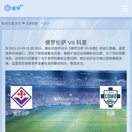
>
当前位置:
首页
足球直播
意杯
首页
佛罗伦萨 VS 科莫
德甲直播
在2025-12-04 01:00:00分，精彩的意杯对决【佛罗伦萨 VS 科莫】将进行直播。喜爱
意杯的球迷们，别忘了提前收藏本页面，确保不错过这场精彩的比赛。为了您的观赛
体验，还特别为您整理了关于意杯的最新比赛列表、两队的历史交锋记录和赛程安
排。这里是您获取意杯直播信息的最佳地点，敬请关注。
足球直播
篮球直播
意杯 12-04 01:00
德甲录像
已结束
佛罗伦萨
科莫
德甲新闻