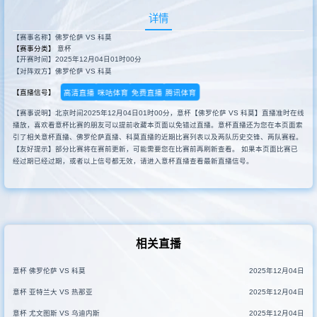
详情
【赛事名称】佛罗伦萨 VS 科莫
【赛事分类】
意杯
【开赛时间】2025年12月04日01时00分
【对阵双方】佛罗伦萨 VS 科莫
高清直播
咪咕体育
免费直播
腾讯体育
【直播信号】
【赛事说明】北京时间2025年12月04日01时00分，意杯【佛罗伦萨 VS 科莫】直播准时在线
播放，喜欢看意杯比赛的朋友可以提前收藏本页面以免错过直播。意杯直播还为您在本页面索
引了相关意杯直播、佛罗伦萨直播、科莫直播的近期比赛列表以及两队历史交锋、两队赛程。
【友好提示】部分比赛将在赛前更新，可能需要您在比赛前再刷新查看。 如果本页面比赛已
经过期已经过期，或者以上信号都无效，请进入意杯直播查看最新直播信号。
相关直播
意杯 佛罗伦萨 VS 科莫
2025年12月04日
意杯 亚特兰大 VS 热那亚
2025年12月04日
意杯 尤文图斯 VS 乌迪内斯
2025年12月04日