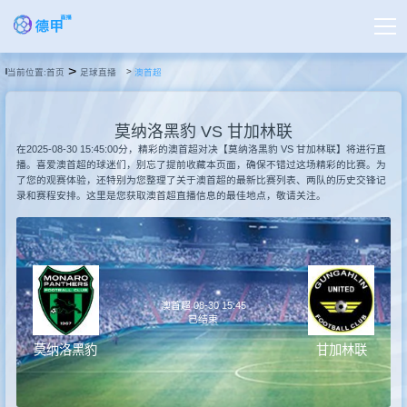
>
当前位置:
首页
足球直播
澳首超
首页
莫纳洛黑豹 VS 甘加林联
德甲直播
在2025-08-30 15:45:00分，精彩的澳首超对决【莫纳洛黑豹 VS 甘加林联】将进行直
播。喜爱澳首超的球迷们，别忘了提前收藏本页面，确保不错过这场精彩的比赛。为
了您的观赛体验，还特别为您整理了关于澳首超的最新比赛列表、两队的历史交锋记
录和赛程安排。这里是您获取澳首超直播信息的最佳地点，敬请关注。
足球直播
篮球直播
澳首超 08-30 15:45
德甲录像
已结束
莫纳洛黑豹
甘加林联
德甲新闻