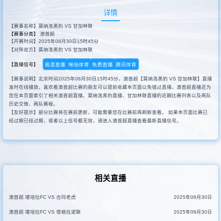
详情
【赛事名称】莫纳洛黑豹 VS 甘加林联
【赛事分类】
澳首超
【开赛时间】2025年08月30日15时45分
【对阵双方】莫纳洛黑豹 VS 甘加林联
高清直播
咪咕体育
免费直播
腾讯体育
【直播信号】
【赛事说明】北京时间2025年08月30日15时45分，澳首超【莫纳洛黑豹 VS 甘加林联】直播
准时在线播放，喜欢看澳首超比赛的朋友可以提前收藏本页面以免错过直播。澳首超直播还为
您在本页面索引了相关澳首超直播、莫纳洛黑豹直播、甘加林联直播的近期比赛列表以及两队
历史交锋、两队赛程。
【友好提示】部分比赛将在赛前更新，可能需要您在比赛前再刷新查看。 如果本页面比赛已
经过期已经过期，或者以上信号都无效，请进入澳首超直播查看最新直播信号。
相关直播
澳首超 堪培拉FC VS 古玛老虎
2025年08月30日
澳首超 堪培拉FC VS 塔格拉诺联
2025年08月30日