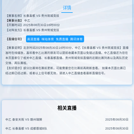
详情
【赛事名称】长春喜都 VS 贵州筑城竞技
【赛事分类】
中乙
【开赛时间】2025年08月30日16时00分
【对阵双方】长春喜都 VS 贵州筑城竞技
高清直播
咪咕体育
免费直播
腾讯体育
【直播信号】
【赛事说明】北京时间2025年08月30日16时00分，中乙【长春喜都 VS 贵州筑城竞技】直播
准时在线播放，喜欢看中乙比赛的朋友可以提前收藏本页面以免错过直播。中乙直播还为您在
本页面索引了相关中乙直播、长春喜都直播、贵州筑城竞技直播的近期比赛列表以及两队历史
交锋、两队赛程。
【友好提示】部分比赛将在赛前更新，可能需要您在比赛前再刷新查看。 如果本页面比赛已
经过期已经过期，或者以上信号都无效，请进入中乙直播查看最新直播信号。
相关直播
中乙 泰安天贶 VS 赣州瑞狮
2025年08月30日
中乙 长春喜都 VS 成都蓉城B队
2025年08月30日