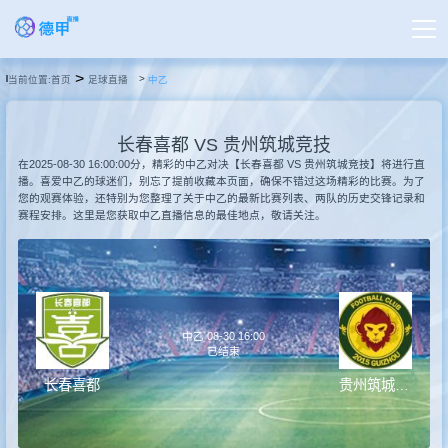
>
当前位置:
首页
足球直播
中乙
首页
长春喜都 VS 贵州筑城竞技
德甲直播
在2025-08-30 16:00:00分，精彩的中乙对决【长春喜都 VS 贵州筑城竞技】将进行直
播。喜爱中乙的球迷们，别忘了提前收藏本页面，确保不错过这场精彩的比赛。为了
您的观赛体验，还特别为您整理了关于中乙的最新比赛列表、两队的历史交锋记录和
赛程安排。这里是您获取中乙直播信息的最佳地点，敬请关注。
足球直播
篮球直播
中乙 08-30 16:00
德甲录像
已结束
长春喜都
贵州筑城竞技
德甲新闻