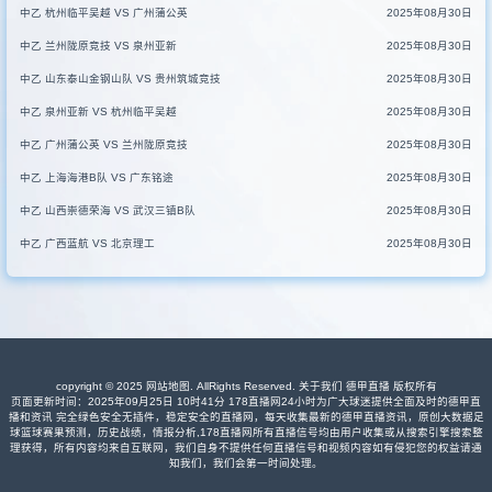
中乙 杭州临平吴越 VS 广州蒲公英
2025年08月30日
中乙 兰州陇原竞技 VS 泉州亚新
2025年08月30日
中乙 山东泰山金钢山队 VS 贵州筑城竞技
2025年08月30日
中乙 泉州亚新 VS 杭州临平吴越
2025年08月30日
中乙 广州蒲公英 VS 兰州陇原竞技
2025年08月30日
中乙 上海海港B队 VS 广东铭途
2025年08月30日
中乙 山西崇德荣海 VS 武汉三镇B队
2025年08月30日
中乙 广西蓝航 VS 北京理工
2025年08月30日
copyright © 2025
网站地图
. AllRights Reserved. 关于我们
德甲直播
版权所有
页面更新时间：2025年09月25日 10时41分 178直播网24小时为广大球迷提供全面及时的德甲直
播和资讯 完全绿色安全无插件，稳定安全的直播网，每天收集最新的德甲直播资讯，原创大数据足
球篮球赛果预测，历史战绩，情报分析,178直播网所有直播信号均由用户收集或从搜索引擎搜索整
理获得，所有内容均来自互联网，我们自身不提供任何直播信号和视频内容如有侵犯您的权益请通
知我们，我们会第一时间处理。