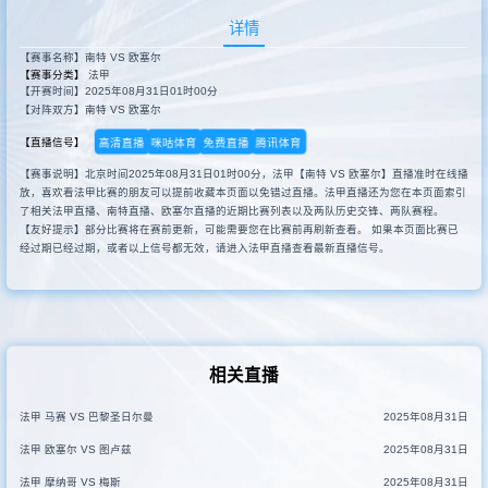
详情
【赛事名称】南特 VS 欧塞尔
【赛事分类】
法甲
【开赛时间】2025年08月31日01时00分
【对阵双方】南特 VS 欧塞尔
高清直播
咪咕体育
免费直播
腾讯体育
【直播信号】
【赛事说明】北京时间2025年08月31日01时00分，法甲【南特 VS 欧塞尔】直播准时在线播
放，喜欢看法甲比赛的朋友可以提前收藏本页面以免错过直播。法甲直播还为您在本页面索引
了相关法甲直播、南特直播、欧塞尔直播的近期比赛列表以及两队历史交锋、两队赛程。
【友好提示】部分比赛将在赛前更新，可能需要您在比赛前再刷新查看。 如果本页面比赛已
经过期已经过期，或者以上信号都无效，请进入法甲直播查看最新直播信号。
相关直播
法甲 马赛 VS 巴黎圣日尔曼
2025年08月31日
法甲 欧塞尔 VS 图卢兹
2025年08月31日
法甲 摩纳哥 VS 梅斯
2025年08月31日