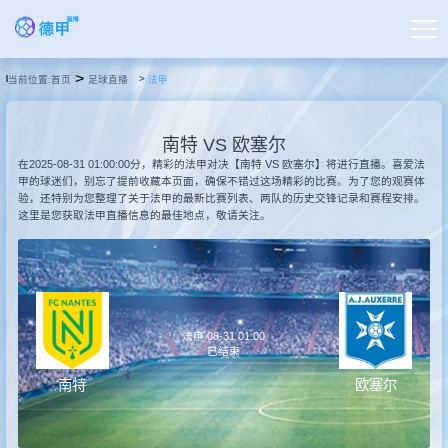
>
当前位置:
首页
足球直播
法甲
首页
南特 VS 欧塞尔
德甲直播
在2025-08-31 01:00:00分，精彩的法甲对决【南特 VS 欧塞尔】将进行直播。喜爱法
甲的球迷们，别忘了提前收藏本页面，确保不错过这场精彩的比赛。为了您的观赛体
验，还特别为您整理了关于法甲的最新比赛列表、两队的历史交锋记录和赛程安排。
这里是您获取法甲直播信息的最佳地点，敬请关注。
足球直播
篮球直播
法甲 08-31 01:00
德甲录像
已结束
南特
欧塞尔
德甲新闻