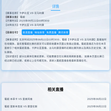
详情
【赛事名称】卡萨比亚 VS 法马利康
【赛事分类】
葡超
【开赛时间】2025年09月22日03时30分
【对阵双方】卡萨比亚 VS 法马利康
高清直播
咪咕体育
免费直播
腾讯体育
【直播信号】
【赛事说明】北京时间2025年09月22日03时30分，葡超【卡萨比亚 VS 法马利康】直播准时
在线播放，喜欢看葡超比赛的朋友可以提前收藏本页面以免错过直播。葡超直播还为您在本页
面索引了相关葡超直播、卡萨比亚直播、法马利康直播的近期比赛列表以及两队历史交锋、两
队赛程。
【友好提示】部分比赛将在赛前更新，可能需要您在比赛前再刷新查看。 如果本页面比赛已
经过期已经过期，或者以上信号都无效，请进入葡超直播查看最新直播信号。
相关直播
葡超 本菲卡 VS 里奥阿维
2025年09月22日
葡超 里斯本竞技 VS 摩里伦斯
2025年09月22日