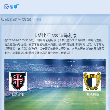
>
当前位置:
首页
足球直播
葡超
首页
卡萨比亚 VS 法马利康
德甲直播
在2025-09-22 03:30:00分，精彩的葡超对决【卡萨比亚 VS 法马利康】将进行直播。
喜爱葡超的球迷们，别忘了提前收藏本页面，确保不错过这场精彩的比赛。为了您的
观赛体验，还特别为您整理了关于葡超的最新比赛列表、两队的历史交锋记录和赛程
安排。这里是您获取葡超直播信息的最佳地点，敬请关注。
足球直播
篮球直播
葡超 09-22 03:30
德甲录像
已结束
卡萨比亚
法马利康
德甲新闻