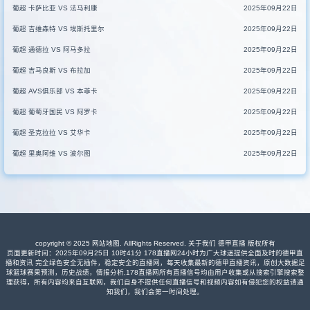
葡超 卡萨比亚 VS 法马利康
2025年09月22日
葡超 吉维森特 VS 埃斯托里尔
2025年09月22日
葡超 通德拉 VS 阿马多拉
2025年09月22日
葡超 吉马良斯 VS 布拉加
2025年09月22日
葡超 AVS俱乐部 VS 本菲卡
2025年09月22日
葡超 葡萄牙国民 VS 阿罗卡
2025年09月22日
葡超 圣克拉拉 VS 艾华卡
2025年09月22日
葡超 里奥阿维 VS 波尔图
2025年09月22日
copyright © 2025
网站地图
. AllRights Reserved. 关于我们
德甲直播
版权所有
页面更新时间：2025年09月25日 10时41分 178直播网24小时为广大球迷提供全面及时的德甲直
播和资讯 完全绿色安全无插件，稳定安全的直播网，每天收集最新的德甲直播资讯，原创大数据足
球篮球赛果预测，历史战绩，情报分析,178直播网所有直播信号均由用户收集或从搜索引擎搜索整
理获得，所有内容均来自互联网，我们自身不提供任何直播信号和视频内容如有侵犯您的权益请通
知我们，我们会第一时间处理。