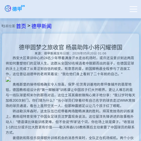
>
首页
德甲新闻
当前位置:
首页
德甲圆梦之旅收官 杨晨助阵小将闪耀德国
德甲直播
来源：德甲新闻
发布日期：2026年05月20日 01:06
西安大区青训中心的24名少年带着满身汗水走出机场时，或许还没意识到这两周
将如何重塑他们的足球人生。这群从全国50名候选者中脱颖而出的苗子，在德国足球
的沃土上完成了从青涩到自信的蜕变。有意思的是，前国脚杨晨全程参与了选拔工
足球直播
作，这位曾征战德甲的老将笑着说："我在他们身上看到了二十年前的自己。"
奥格斯堡的接待规格确实令人惊喜。保罗·伦茨青训基地的草坪像铺开的翡翠地
篮球直播
毯，德国教练组设计的"第一脚触球"训练课让中国孩子们大开眼界。更让人难忘的是
与一线队球星柯米尔的那场对话，这位土耳其裔前锋掏心窝子地分享："我12岁时每天
加练200次射门，你们猜为什么？"当小球员们穿着印有自己名字的球衣走过WWK竞技
场的球员通道，看台上虽然空无一人，但那种震撼足以让几个孩子红了眼眶。
德甲录像
转战勒沃库森时，这支队伍已经带着两场酣畅淋漓的胜利。拜耳竞技场的训练课
上，教练组特意安排了中国女足球员沈梦露现身说法。这位留洋先锋讲述的故事格外
动人："德语课比体能训练更难，但不会说'传球'这个词，你在场上就是聋子。"收官战
1-1的比分或许比大胜更有价值——勒沃库森U16教练赛后主动索要了中国球员的联系
德甲新闻
方式。
姜熠航和陈佳乐获得额外训练机会的消息传来时，全队正在机场候机。两个小伙