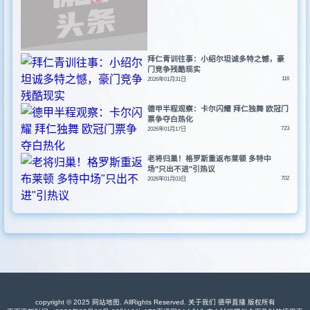
拜仁青训往事：小绍尔坦诚多特之憾，豪
门竞争残酷现实
116
2026年01月31日
德甲半程观察：卡尔闪耀 拜仁独舞 欧冠门
票争夺白热化
723
2026年01月17日
老将归巢！格罗斯重返布莱顿 多特中
场"只出不进"引热议
702
2026年01月03日
copyright © 2025
网站地图
. AllRights Reserved. 关于我们
德甲直播
版权所有