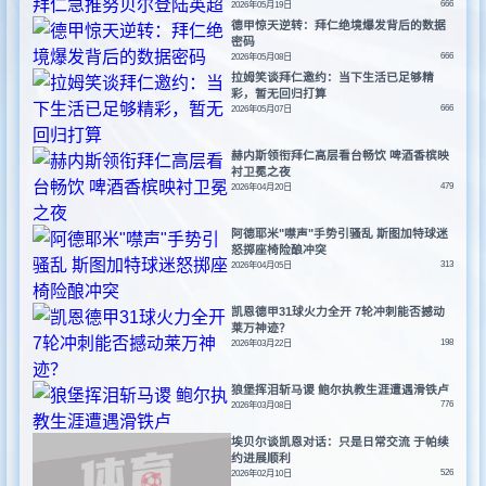
666
2026年05月19日
德甲惊天逆转：拜仁绝境爆发背后的数据
密码
666
2026年05月08日
拉姆笑谈拜仁邀约：当下生活已足够精
彩，暂无回归打算
666
2026年05月07日
赫内斯领衔拜仁高层看台畅饮 啤酒香槟映
衬卫冕之夜
479
2026年04月20日
阿德耶米"噤声"手势引骚乱 斯图加特球迷
怒掷座椅险酿冲突
313
2026年04月05日
凯恩德甲31球火力全开 7轮冲刺能否撼动
莱万神迹？
198
2026年03月22日
狼堡挥泪斩马谡 鲍尔执教生涯遭遇滑铁卢
776
2026年03月08日
埃贝尔谈凯恩对话：只是日常交流 于帕续
约进展顺利
526
2026年02月10日