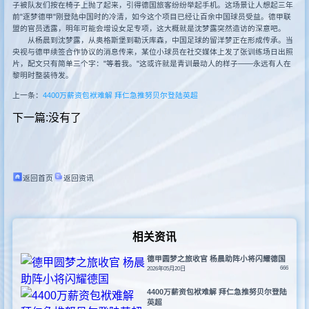
子被队友们按在椅子上抛了起来，引得德国旅客纷纷举起手机。这场景让人想起三年
前"逐梦德甲"刚登陆中国时的冷清，如今这个项目已经让百余中国球员受益。德甲联
盟的官员透露，明年可能会增设女足专项，这大概就是沈梦露突然造访的深意吧。
从杨晨到沈梦露，从奥格斯堡到勒沃库森，中国足球的留洋梦正在形成传承。当
央视与德甲续签合作协议的消息传来，某位小球员在社交媒体上发了张训练场日出照
片，配文只有简单三个字："等着我。"这或许就是青训最动人的样子——永远有人在
黎明时整装待发。
上一条：
4400万薪资包袱难解 拜仁急推努贝尔登陆英超
下一篇:
没有了
返回首页
返回资讯
相关资讯
德甲圆梦之旅收官 杨晨助阵小将闪耀德国
666
2026年05月20日
4400万薪资包袱难解 拜仁急推努贝尔登陆
英超