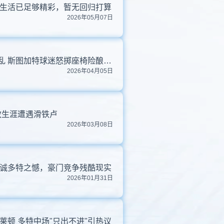
生活已足够精彩，暂无回归打算
2026年05月07日
阿德耶米"噤声"手势引骚乱 斯图加特球迷怒掷座椅险酿冲突
2026年04月05日
教生涯遭遇滑铁卢
2026年03月08日
诚多特之憾，豪门竞争残酷现实
2026年01月31日
莱顿 多特中场"只出不进"引热议