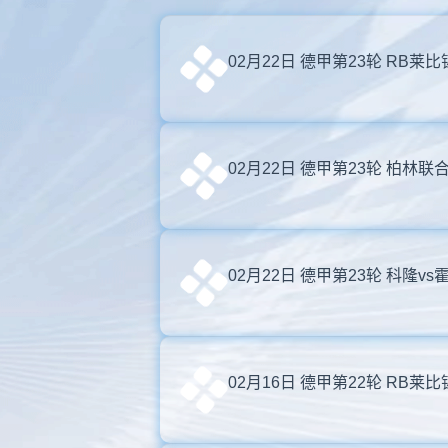
02月22日 德甲第23轮 RB莱
02月22日 德甲第23轮 柏林联
02月22日 德甲第23轮 科隆v
02月16日 德甲第22轮 RB莱