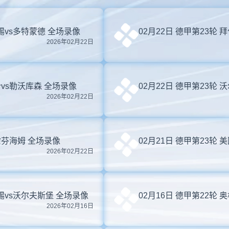
比锡vs多特蒙德 全场录像
02月22日 德甲第23轮
2026年02月22日
合vs勒沃库森 全场录像
02月22日 德甲第23轮
2026年02月22日
s霍芬海姆 全场录像
02月21日 德甲第23轮 
2026年02月22日
比锡vs沃尔夫斯堡 全场录像
02月16日 德甲第22轮
2026年02月16日