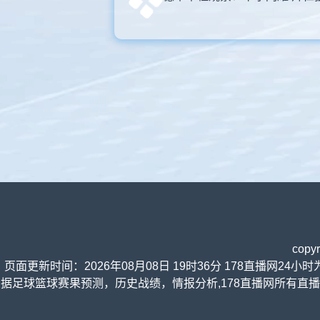
copyr
页面更新时间：2026年08月08日 19时36分 178直
据足球篮球赛果预测，历史战绩，情报分析,178直播网所有