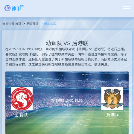
>
当前位置:
首页
足球直播
新加坡联
首页
幼狮队 VS 后港联
德甲直播
在2025-10-02 19:30:00分，精彩的新加坡联对决【幼狮队 VS 后港联】将进行直播。
喜爱新加坡联的球迷们，别忘了提前收藏本页面，确保不错过这场精彩的比赛。为了
您的观赛体验，还特别为您整理了关于新加坡联的最新比赛列表、两队的历史交锋记
录和赛程安排。这里是您获取新加坡联直播信息的最佳地点，敬请关注。
足球直播
篮球直播
新加坡联 10-02 19:30
德甲录像
已结束
幼狮队
后港联
德甲新闻