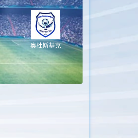
奥杜斯基克