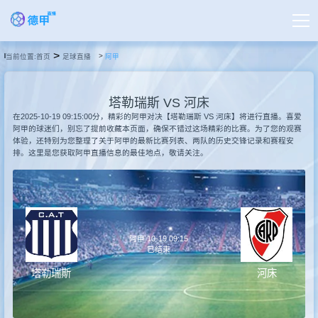
>
当前位置:
首页
足球直播
阿甲
首页
塔勒瑞斯 VS 河床
德甲直播
在2025-10-19 09:15:00分，精彩的阿甲对决【塔勒瑞斯 VS 河床】将进行直播。喜爱
阿甲的球迷们，别忘了提前收藏本页面，确保不错过这场精彩的比赛。为了您的观赛
体验，还特别为您整理了关于阿甲的最新比赛列表、两队的历史交锋记录和赛程安
排。这里是您获取阿甲直播信息的最佳地点，敬请关注。
足球直播
篮球直播
阿甲 10-19 09:15
德甲录像
已结束
塔勒瑞斯
河床
德甲新闻