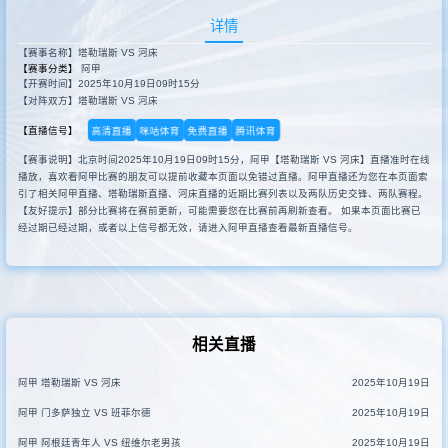
详情
【赛事名称】塔勒瑞斯 VS 河床
【赛事分类】
阿甲
【开赛时间】2025年10月19日09时15分
【对阵双方】塔勒瑞斯 VS 河床
高清直播
咪咕体育
免费直播
腾讯体育
【直播信号】
【赛事说明】北京时间2025年10月19日09时15分，阿甲【塔勒瑞斯 VS 河床】直播准时在线
播放，喜欢看阿甲比赛的朋友可以提前收藏本页面以免错过直播。阿甲直播还为您在本页面索
引了相关阿甲直播、塔勒瑞斯直播、河床直播的近期比赛列表以及两队历史交锋、两队赛程。
【友好提示】部分比赛将在赛前更新，可能需要您在比赛前再刷新查看。 如果本页面比赛已
经过期已经过期，或者以上信号都无效，请进入阿甲直播查看最新直播信号。
相关直播
阿甲 塔勒瑞斯 VS 河床
2025年10月19日
阿甲 门多萨独立 VS 班菲尔德
2025年10月19日
阿甲 阿根廷青年人 VS 纽维尔老男孩
2025年10月19日