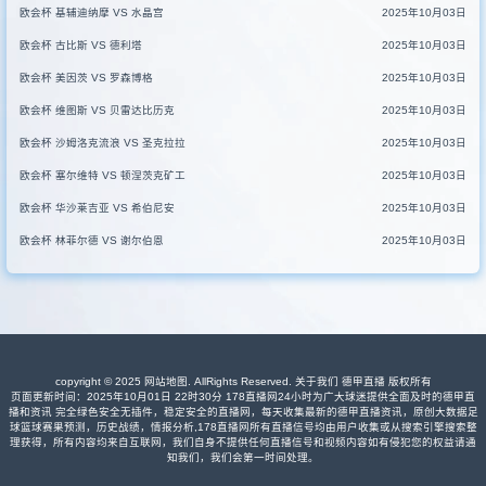
欧会杯 基辅迪纳摩 VS 水晶宫
2025年10月03日
欧会杯 古比斯 VS 德利塔
2025年10月03日
欧会杯 美因茨 VS 罗森博格
2025年10月03日
欧会杯 维图斯 VS 贝雷达比历克
2025年10月03日
欧会杯 沙姆洛克流浪 VS 圣克拉拉
2025年10月03日
欧会杯 塞尔维特 VS 顿涅茨克矿工
2025年10月03日
欧会杯 华沙莱吉亚 VS 希伯尼安
2025年10月03日
欧会杯 林菲尔德 VS 谢尔伯恩
2025年10月03日
copyright © 2025
网站地图
. AllRights Reserved. 关于我们
德甲直播
版权所有
页面更新时间：2025年10月01日 22时30分 178直播网24小时为广大球迷提供全面及时的德甲直
播和资讯 完全绿色安全无插件，稳定安全的直播网，每天收集最新的德甲直播资讯，原创大数据足
球篮球赛果预测，历史战绩，情报分析,178直播网所有直播信号均由用户收集或从搜索引擎搜索整
理获得，所有内容均来自互联网，我们自身不提供任何直播信号和视频内容如有侵犯您的权益请通
知我们，我们会第一时间处理。