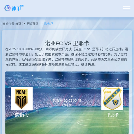
>
当前位置:
首页
足球直播
欧会杯
首页
诺亚FC VS 里耶卡
德甲直播
在2025-10-03 00:45:00分，精彩的欧会杯对决【诺亚FC VS 里耶卡】将进行直播。喜
爱欧会杯的球迷们，别忘了提前收藏本页面，确保不错过这场精彩的比赛。为了您的
观赛体验，还特别为您整理了关于欧会杯的最新比赛列表、两队的历史交锋记录和赛
程安排。这里是您获取欧会杯直播信息的最佳地点，敬请关注。
足球直播
篮球直播
欧会杯 10-03 00:45
德甲录像
已结束
诺亚FC
里耶卡
德甲新闻