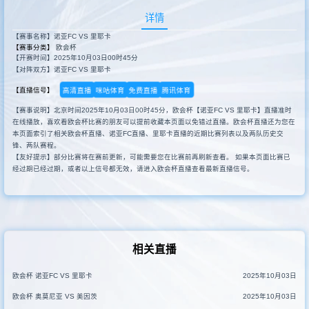
详情
【赛事名称】诺亚FC VS 里耶卡
【赛事分类】
欧会杯
【开赛时间】2025年10月03日00时45分
【对阵双方】诺亚FC VS 里耶卡
高清直播
咪咕体育
免费直播
腾讯体育
【直播信号】
【赛事说明】北京时间2025年10月03日00时45分，欧会杯【诺亚FC VS 里耶卡】直播准时
在线播放，喜欢看欧会杯比赛的朋友可以提前收藏本页面以免错过直播。欧会杯直播还为您在
本页面索引了相关欧会杯直播、诺亚FC直播、里耶卡直播的近期比赛列表以及两队历史交
锋、两队赛程。
【友好提示】部分比赛将在赛前更新，可能需要您在比赛前再刷新查看。 如果本页面比赛已
经过期已经过期，或者以上信号都无效，请进入欧会杯直播查看最新直播信号。
相关直播
欧会杯 诺亚FC VS 里耶卡
2025年10月03日
欧会杯 奥莫尼亚 VS 美因茨
2025年10月03日